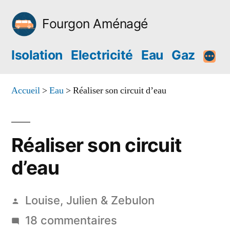
Aller
Fourgon Aménagé
au
contenu
Isolation
Electricité
Eau
Gaz
Accueil
>
Eau
>
Réaliser son circuit d’eau
Réaliser son circuit
d’eau
Publié
Louise, Julien & Zebulon
par
sur
18 commentaires