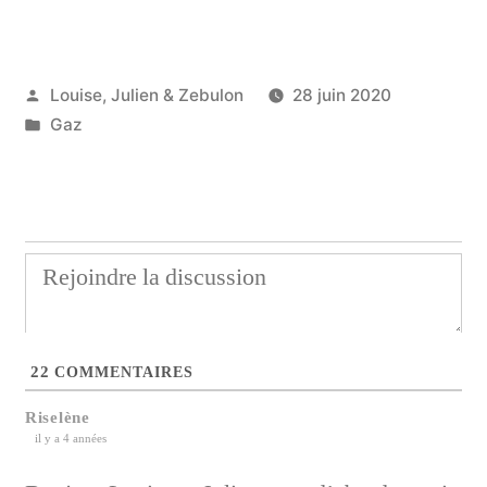
Publié
Louise, Julien & Zebulon
28 juin 2020
par
Publié
Gaz
dans
22
COMMENTAIRES
Riselène
il y a 4 années