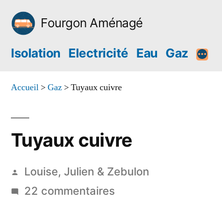
Aller
Fourgon Aménagé
au
contenu
Isolation
Electricité
Eau
Gaz
Accueil
>
Gaz
>
Tuyaux cuivre
Tuyaux cuivre
Publié
Louise, Julien & Zebulon
par
sur
22 commentaires
Tuyaux